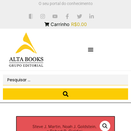
O seu portal do conhecimento
Carrinho
R$0.00