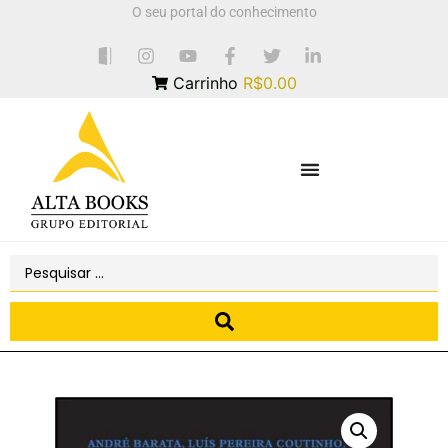
O seu portal do conhecimento
Carrinho
R$0.00