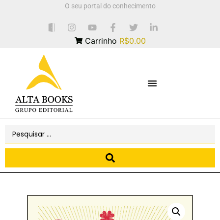
O seu portal do conhecimento
Carrinho
R$0.00