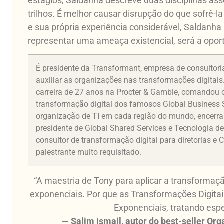
estágios, Saldanha descreve duas disciplinas ass
trilhos. É melhor causar disrupção do que sofrê-
e sua própria experiência considerável, Saldanha
representar uma ameaça existencial, será a opor
É presidente da Transformant, empresa de consultori
auxiliar as organizações nas transformações digitais
carreira de 27 anos na Procter & Gamble, comandou 
transformação digital dos famosos Global Business 
organização de TI em cada região do mundo, encerra
presidente de Global Shared Services e Tecnologia d
consultor de transformação digital para diretorias 
palestrante muito requisitado.
“A maestria de Tony para aplicar a transformaç
exponenciais. Por que as Transformações Digita
Exponenciais, tratando es
— Salim Ismail, autor do best-seller Org