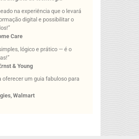
eado na experiência que o levará
rmação digital e possibilitar o
os!”
Home Care
ples, lógico e prático — é o
as!”
 Ernst & Young
 oferecer um guia fabuloso para
ogies, Walmart