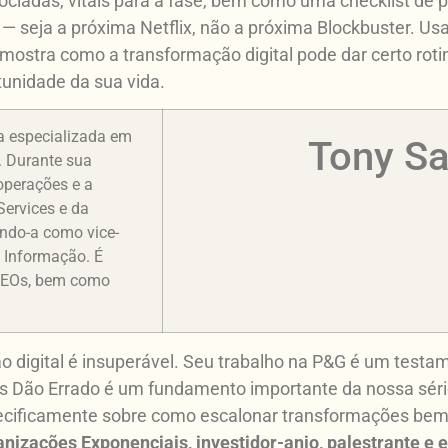
ociadas, vitais para a fase, bem como uma checklist de 
la — seja a próxima Netflix, não a próxima Blockbuster. 
 mostra como a transformação digital pode dar certo rot
tunidade da sua vida.
a especializada em
Tony S
. Durante sua
operações e a
Services e da
ndo-a como vice-
e Informação. É
e CEOs, bem como
ão digital é insuperável. Seu trabalho na P&G é um test
is Dão Errado é um fundamento importante da nossa série
pecificamente sobre como escalonar transformações bem
anizações Exponenciais, investidor-anjo, palestrante e e