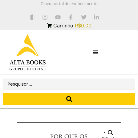
O seu portal do conhecimento
Carrinho
R$0.00