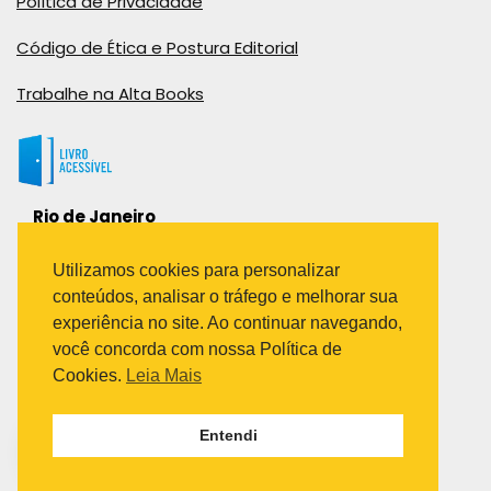
Política de Privacidade
Código de Ética e Postura Editorial
Trabalhe na Alta Books
Rio de Janeiro
Rua Viúva Cláudio, 291
Bairro Industrial do Jacaré
Utilizamos cookies para personalizar
Rio de Janeiro – RJ – CEP: 20970-031
conteúdos, analisar o tráfego e melhorar sua
Telefone:
experiência no site. Ao continuar navegando,
(21) 3278-8069
você concorda com nossa Política de
(21) 3995-7512
Cookies.
Leia Mais
São Paulo
Entendi
Avenida Paulista 1636 / sala 1407
Telefone:
(11) 5555-6087