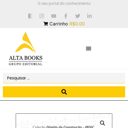
O seu portal do conhecimento
Carrinho
R$0.00