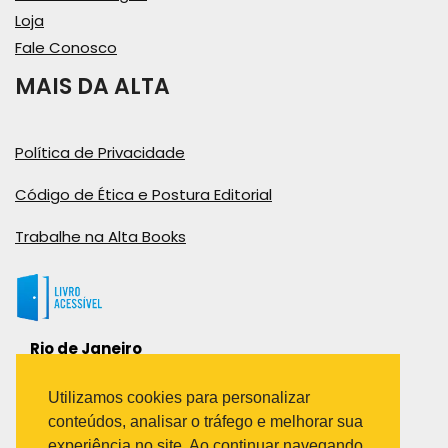
Loja
Fale Conosco
MAIS DA ALTA
Política de Privacidade
Código de Ética e Postura Editorial
Trabalhe na Alta Books
Rio de Janeiro
Rua Viúva Cláudio, 291
Bairro Industrial do Jacaré
Utilizamos cookies para personalizar
Rio de Janeiro – RJ – CEP: 20970-031
conteúdos, analisar o tráfego e melhorar sua
Telefone:
experiência no site. Ao continuar navegando,