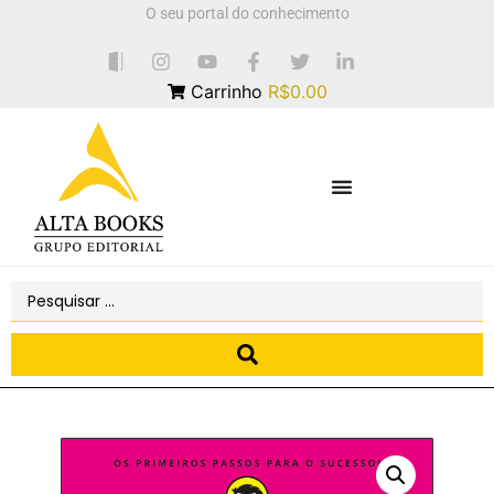
O seu portal do conhecimento
Carrinho
R$0.00