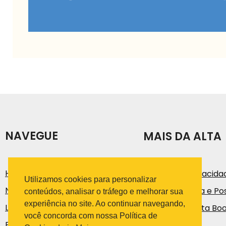
NAVEGUE
MAIS DA ALTA
História
Política de Privacida
Utilizamos cookies para personalizar
Notícias e Artigos
Código de Ética e Pos
conteúdos, analisar o tráfego e melhorar sua
experiência no site. Ao continuar navegando,
Loja
Trabalhe na Alta Bo
você concorda com nossa Política de
Fale Conosco