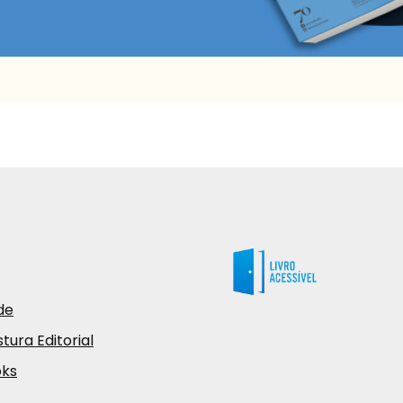
de
tura Editorial
oks