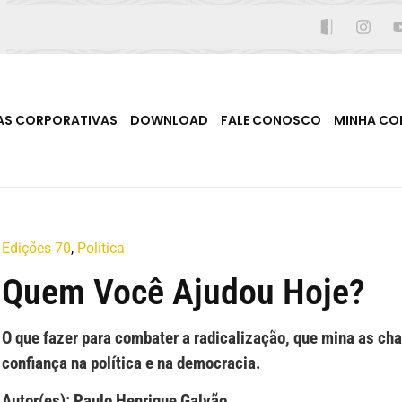
AS CORPORATIVAS
DOWNLOAD
FALE CONOSCO
MINHA CO
Edições 70
,
Política
Quem Você Ajudou Hoje?
O que fazer para combater a radicalização, que mina as cha
confiança na política e na democracia.
Autor(es): Paulo Henrique Galvão