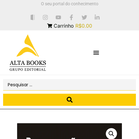
O seu portal do conhecimento
Carrinho
R$0.00