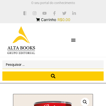
O seu portal do conhecimento
Carrinho
R$0.00