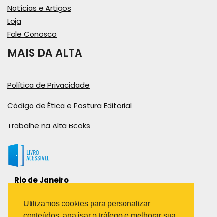
Notícias e Artigos
Loja
Fale Conosco
MAIS DA ALTA
Política de Privacidade
Código de Ética e Postura Editorial
Trabalhe na Alta Books
Rio de Janeiro
Rua Viúva Cláudio, 291
Bairro Industrial do Jacaré
Utilizamos cookies para personalizar
Rio de Janeiro – RJ – CEP: 20970-031
conteúdos, analisar o tráfego e melhorar sua