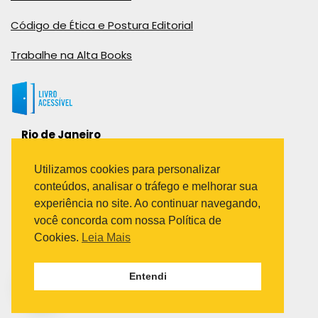
Código de Ética e Postura Editorial
Trabalhe na Alta Books
Rio de Janeiro
Rua Viúva Cláudio, 291
Bairro Industrial do Jacaré
Utilizamos cookies para personalizar
Rio de Janeiro – RJ – CEP: 20970-031
conteúdos, analisar o tráfego e melhorar sua
Telefone:
experiência no site. Ao continuar navegando,
(21) 3278-8069
você concorda com nossa Política de
(21) 3995-7512
Cookies.
Leia Mais
São Paulo
Entendi
Avenida Paulista 1636 / sala 1407
Telefone:
(11) 5555-6087