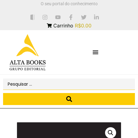
O seu portal do conhecimento
Carrinho
R$0.00