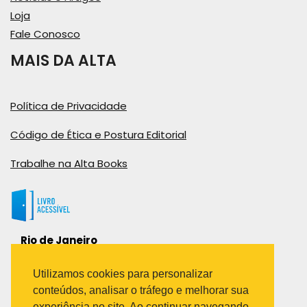
Loja
Fale Conosco
MAIS DA ALTA
Política de Privacidade
Código de Ética e Postura Editorial
Trabalhe na Alta Books
Rio de Janeiro
Rua Viúva Cláudio, 291
Bairro Industrial do Jacaré
Utilizamos cookies para personalizar
Rio de Janeiro – RJ – CEP: 20970-031
conteúdos, analisar o tráfego e melhorar sua
Telefone:
experiência no site. Ao continuar navegando,