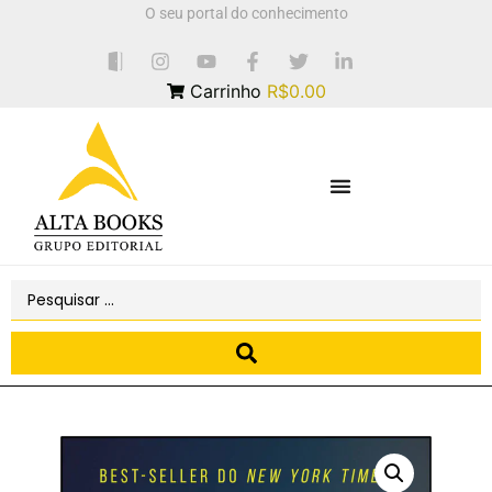
O seu portal do conhecimento
Carrinho
R$0.00