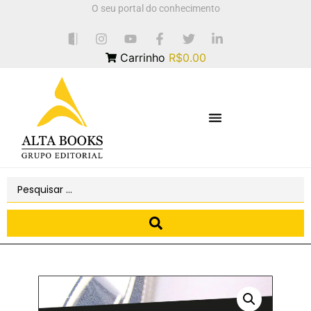
O seu portal do conhecimento
Carrinho
R$0.00