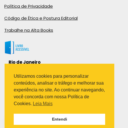
Política de Privacidade
Código de Ética e Postura Editorial
Trabalhe na Alta Books
Rio de Janeiro
Rua Viúva Cláudio, 291
Bairro Industrial do Jacaré
Utilizamos cookies para personalizar
Rio de Janeiro – RJ – CEP: 20970-031
conteúdos, analisar o tráfego e melhorar sua
Telefone:
experiência no site. Ao continuar navegando,
(21) 3278-8069
você concorda com nossa Política de
(21) 3995-7512
Cookies.
Leia Mais
São Paulo
Entendi
Avenida Paulista 1636 / sala 1407