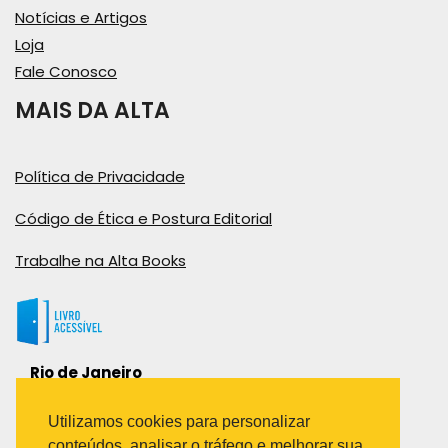
Notícias e Artigos
Loja
Fale Conosco
MAIS DA ALTA
Política de Privacidade
Código de Ética e Postura Editorial
Trabalhe na Alta Books
Rio de Janeiro
Rua Viúva Cláudio, 291
Bairro Industrial do Jacaré
Utilizamos cookies para personalizar
Rio de Janeiro – RJ – CEP: 20970-031
conteúdos, analisar o tráfego e melhorar sua