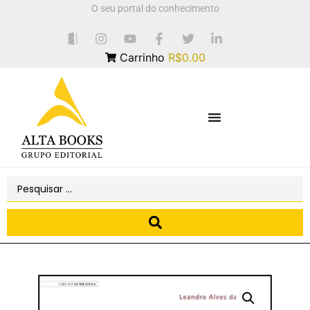
O seu portal do conhecimento
Carrinho
R$0.00