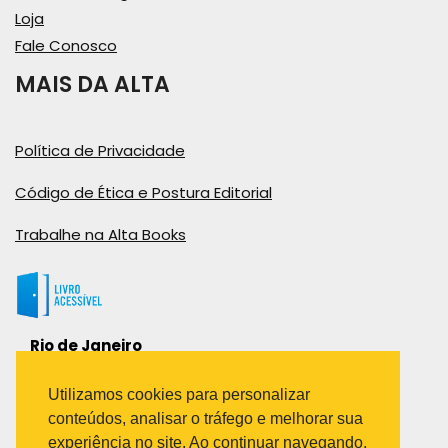
Loja
Fale Conosco
MAIS DA ALTA
Política de Privacidade
Código de Ética e Postura Editorial
Trabalhe na Alta Books
Rio de Janeiro
Rua Viúva Cláudio, 291
Bairro Industrial do Jacaré
Utilizamos cookies para personalizar
Rio de Janeiro – RJ – CEP: 20970-031
conteúdos, analisar o tráfego e melhorar sua
Telefone:
experiência no site. Ao continuar navegando,