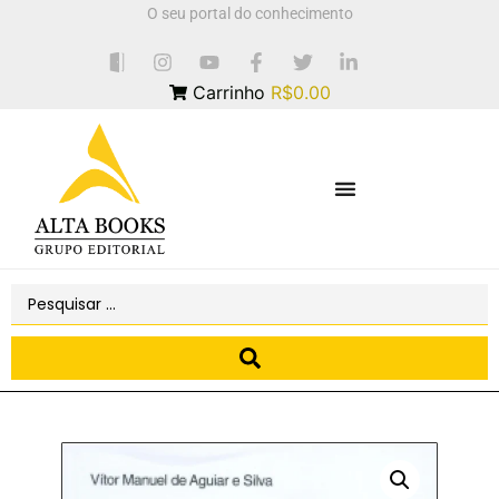
O seu portal do conhecimento
Carrinho
R$0.00