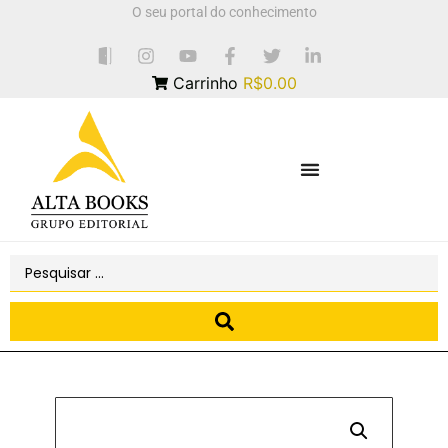
O seu portal do conhecimento
Carrinho
R$0.00