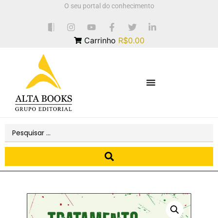
O seu portal do conhecimento
Carrinho
R$0.00