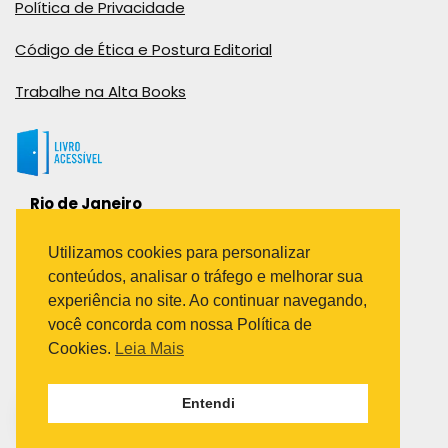
Política de Privacidade
Código de Ética e Postura Editorial
Trabalhe na Alta Books
Rio de Janeiro
Rua Viúva Cláudio, 291
Bairro Industrial do Jacaré
Utilizamos cookies para personalizar
Rio de Janeiro – RJ – CEP: 20970-031
conteúdos, analisar o tráfego e melhorar sua
Telefone:
experiência no site. Ao continuar navegando,
(21) 3278-8069
você concorda com nossa Política de
(21) 3995-7512
Cookies.
Leia Mais
São Paulo
Entendi
Avenida Paulista 1636 / sala 1407
Telefone:
(11) 5555-6087