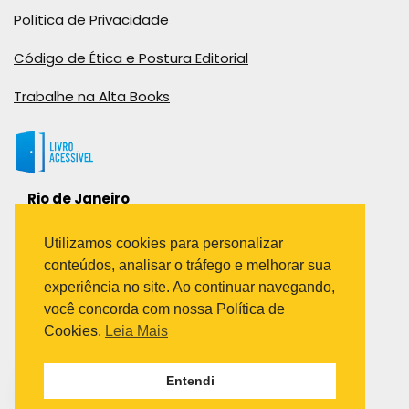
Política de Privacidade
Código de Ética e Postura Editorial
Trabalhe na Alta Books
Rio de Janeiro
Rua Viúva Cláudio, 291
Bairro Industrial do Jacaré
Utilizamos cookies para personalizar
Rio de Janeiro – RJ – CEP: 20970-031
conteúdos, analisar o tráfego e melhorar sua
Telefone:
experiência no site. Ao continuar navegando,
(21) 3278-8069
você concorda com nossa Política de
(21) 3995-7512
Cookies.
Leia Mais
São Paulo
Entendi
Avenida Paulista 1636 / sala 1407