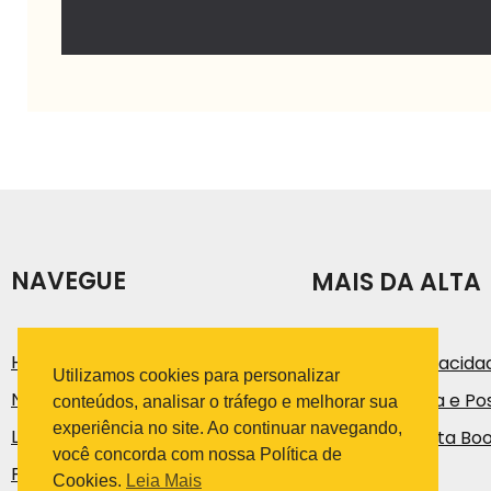
NAVEGUE
MAIS DA ALTA
História
Política de Privacida
Utilizamos cookies para personalizar
Notícias e Artigos
Código de Ética e Pos
conteúdos, analisar o tráfego e melhorar sua
experiência no site. Ao continuar navegando,
Loja
Trabalhe na Alta Bo
você concorda com nossa Política de
Fale Conosco
Cookies.
Leia Mais