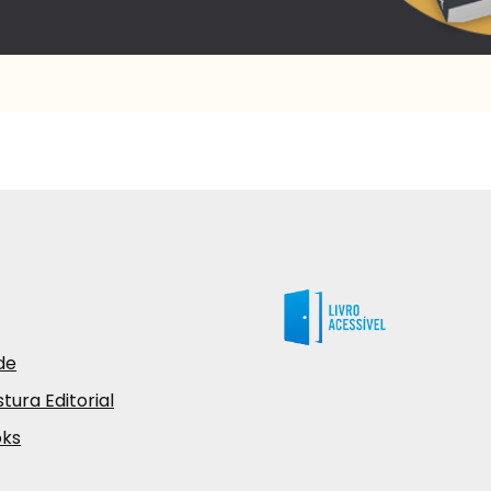
de
tura Editorial
oks