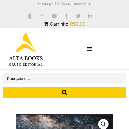
O seu portal do conhecimento
Carrinho
R$0.00