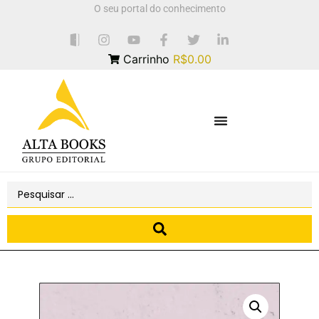
O seu portal do conhecimento
Carrinho
R$0.00