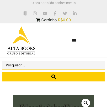
O seu portal do conhecimento
Carrinho
R$0.00