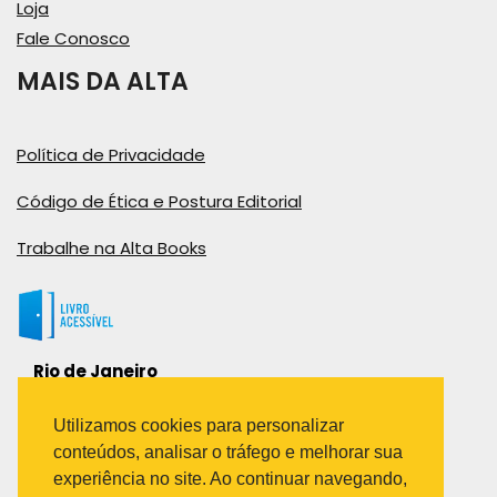
Loja
Fale Conosco
MAIS DA ALTA
Política de Privacidade
Código de Ética e Postura Editorial
Trabalhe na Alta Books
Rio de Janeiro
Rua Viúva Cláudio, 291
Bairro Industrial do Jacaré
Utilizamos cookies para personalizar
Rio de Janeiro – RJ – CEP: 20970-031
conteúdos, analisar o tráfego e melhorar sua
Telefone:
experiência no site. Ao continuar navegando,