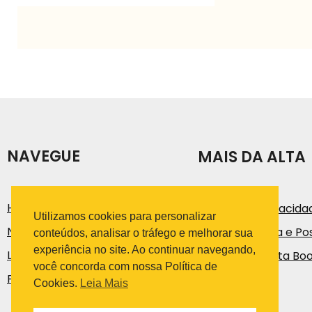
NAVEGUE
MAIS DA ALTA
História
Política de Privacida
Utilizamos cookies para personalizar
Notícias e Artigos
Código de Ética e Pos
conteúdos, analisar o tráfego e melhorar sua
experiência no site. Ao continuar navegando,
Loja
Trabalhe na Alta Bo
você concorda com nossa Política de
Fale Conosco
Cookies.
Leia Mais