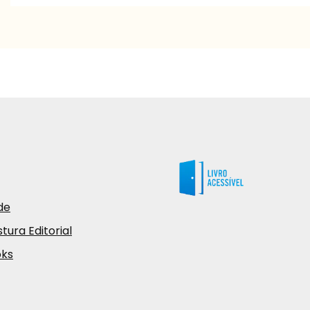
de
tura Editorial
oks