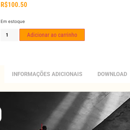
R$
100.50
Em estoque
Adicionar ao carrinho
INFORMAÇÕES ADICIONAIS
DOWNLOAD