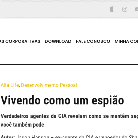
AS CORPORATIVAS
DOWNLOAD
FALE CONOSCO
MINHA CO
Alta Life
,
Desenvolvimento Pessoal
Vivendo como um espião
Verdadeiros agentes da CIA revelam como se mantêm s
você também pode
Autor:
Jason Hanson – ex-agente da CIA e vencedor do
Sha