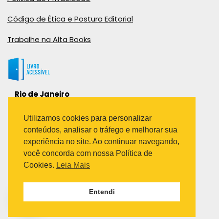
Código de Ética e Postura Editorial
Trabalhe na Alta Books
Rio de Janeiro
Rua Viúva Cláudio, 291
Bairro Industrial do Jacaré
Utilizamos cookies para personalizar
Rio de Janeiro – RJ – CEP: 20970-031
conteúdos, analisar o tráfego e melhorar sua
Telefone:
experiência no site. Ao continuar navegando,
(21) 3278-8069
você concorda com nossa Política de
(21) 3995-7512
Cookies.
Leia Mais
São Paulo
Entendi
Avenida Paulista 1636 / sala 1407
Telefone:
(11) 5555-6087