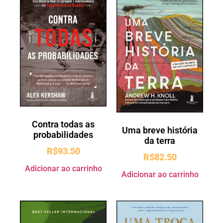
Contra todas as
Uma breve história
probabilidades
da terra
R$
93.50
R$
82.50
Adicionar ao carrinho
Adicionar ao carrinho