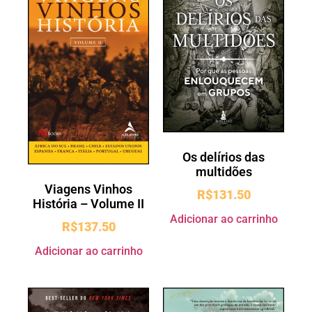
Os delírios das
multidões
Viagens Vinhos
R$
131.50
História – Volume II
Adicionar ao carrinho
R$
137.50
Adicionar ao carrinho