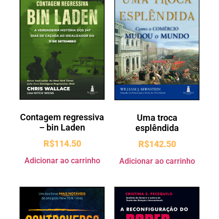
Contagem regressiva
Uma troca
– bin Laden
esplêndida
R$
114.50
R$
142.50
Adicionar ao carrinho
Adicionar ao carrinho