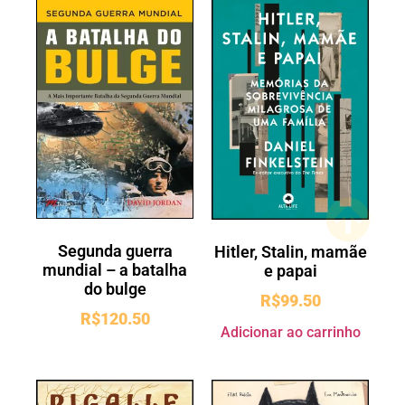
Segunda guerra
Hitler, Stalin, mamãe
mundial – a batalha
e papai
do bulge
R$
99.50
R$
120.50
Adicionar ao carrinho