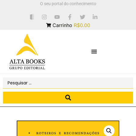
O seu portal do conhecimento
Carrinho
R$0.00