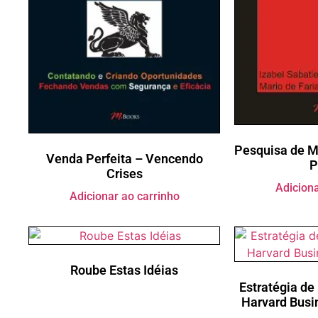
Pesquisa de M
Venda Perfeita – Vencendo
P
Crises
Adiciona
Adicionar ao carrinho
Roube Estas Idéias
Estratégia de
Harvard Busi