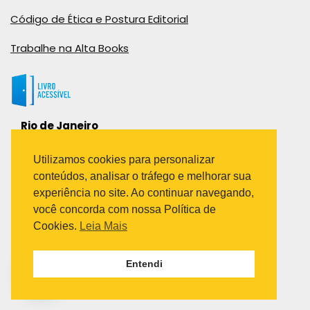
Código de Ética e Postura Editorial
Trabalhe na Alta Books
Rio de Janeiro
Rua Viúva Cláudio, 291
Bairro Industrial do Jacaré
Utilizamos cookies para personalizar
Rio de Janeiro – RJ – CEP: 20970-031
conteúdos, analisar o tráfego e melhorar sua
Telefone:
experiência no site. Ao continuar navegando,
(21) 3278-8069
você concorda com nossa Política de
(21) 3995-7512
Cookies.
Leia Mais
São Paulo
Entendi
Avenida Paulista 1636 / sala 1407
Telefone:
(11) 5555-6087