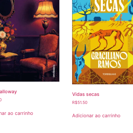
alloway
Vidas secas
0
R$
51.50
nar ao carrinho
Adicionar ao carrinho