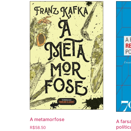
A metamorfose
A fars
polític
R$
58.50