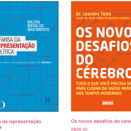
Os novos desafios do cér
a da representação
a
R$
66.50