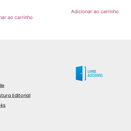
0
Adicionar ao carrinho
nar ao carrinho
de
tura Editorial
oks