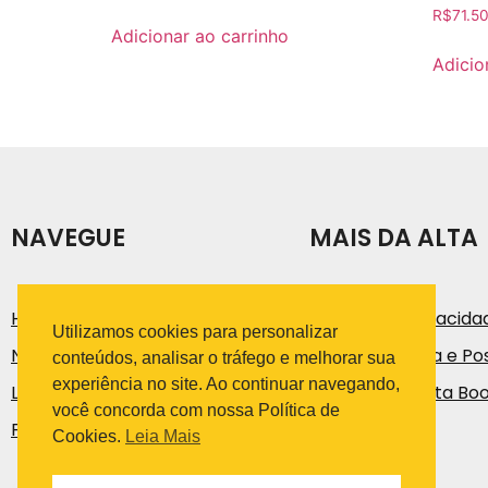
R$
71.5
Adicionar ao carrinho
Adicio
NAVEGUE
MAIS DA ALTA
História
Política de Privacida
Utilizamos cookies para personalizar
Notícias e Artigos
Código de Ética e Pos
conteúdos, analisar o tráfego e melhorar sua
experiência no site. Ao continuar navegando,
Loja
Trabalhe na Alta Bo
você concorda com nossa Política de
Fale Conosco
Cookies.
Leia Mais