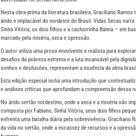
Nesta obra-prima da literatura brasileira, Graciliano Ramos 
árido e implacável do nordeste do Brasil. Vidas Secas narra
Sinhá Vitória, os dois filhos e a cachorrinha Baleia — em b
marcado pela miséria, seca e opressão.
O autor utiliza uma prosa envolvente e realista para explo
desafios da pobreza extrema e a luta incansável pela digni
sonhos e desilusões, representam a essência da alma brasil
Esta edição especial inclui uma introdução que contextualiza 
e análises críticas que aprofundam a compreensão dessa n
No árido sertão nordestino, onde a seca e a miséria são impl
composta por Fabiano, Sinhá Vitória, seus dois filhos peq
enfrenta uma batalha diária pela sobrevivência. Graciliano
da vida no sertão, onde a escassez de recursos e a opress