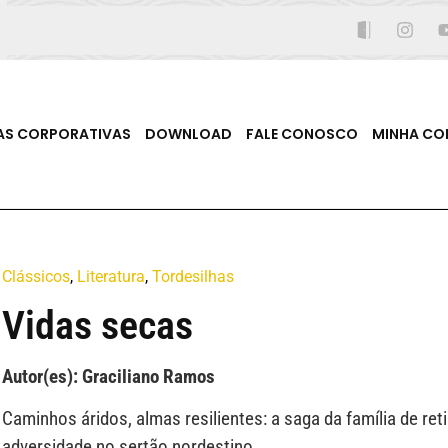
AS CORPORATIVAS
DOWNLOAD
FALE CONOSCO
MINHA CO
Clássicos
,
Literatura
,
Tordesilhas
Vidas secas
Autor(es): Graciliano Ramos
Caminhos áridos, almas resilientes: a saga da família de ret
adversidade no sertão nordestino.