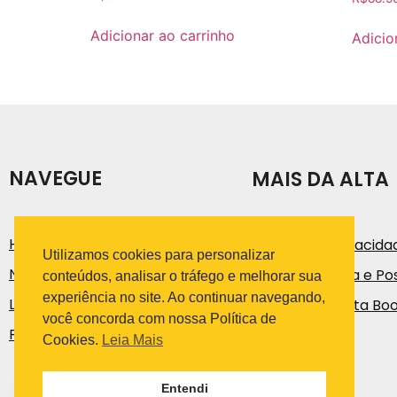
Adicionar ao carrinho
Adicio
NAVEGUE
MAIS DA ALTA
História
Política de Privacida
Utilizamos cookies para personalizar
Notícias e Artigos
Código de Ética e Pos
conteúdos, analisar o tráfego e melhorar sua
experiência no site. Ao continuar navegando,
Loja
Trabalhe na Alta Bo
você concorda com nossa Política de
Fale Conosco
Cookies.
Leia Mais
Entendi