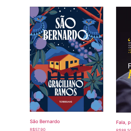
São Bernardo
Fala, 
R$
57.90
R$
88.5