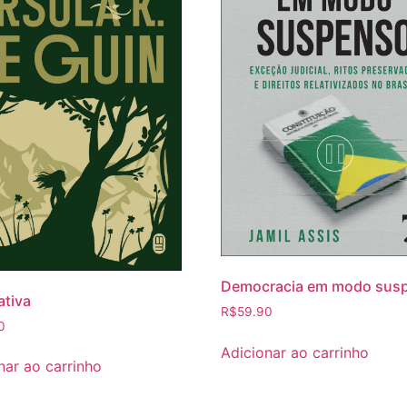
Democracia em modo sus
ativa
R$
59.90
0
Adicionar ao carrinho
nar ao carrinho