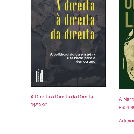
A Direita à Direita da Direita
A Narr
R$
59.90
R$
54.9
Adicio