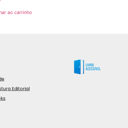
nar ao carrinho
de
tura Editorial
oks