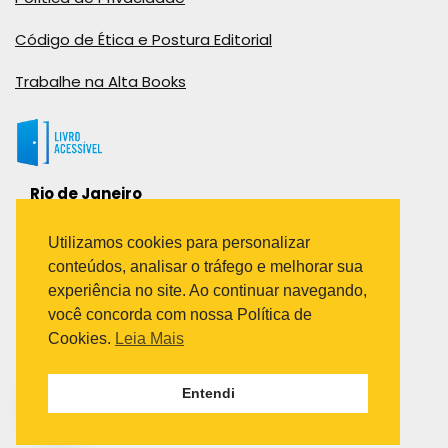
Código de Ética e Postura Editorial
Trabalhe na Alta Books
Rio de Janeiro
Rua Viúva Cláudio, 291
Bairro Industrial do Jacaré
Utilizamos cookies para personalizar
Rio de Janeiro – RJ – CEP: 20970-031
conteúdos, analisar o tráfego e melhorar sua
Telefone:
experiência no site. Ao continuar navegando,
(21) 3278-8069
você concorda com nossa Política de
(21) 3995-7512
Cookies.
Leia Mais
São Paulo
Entendi
Avenida Paulista 1636 / sala 1407
Telefone:
(11) 5555-6087