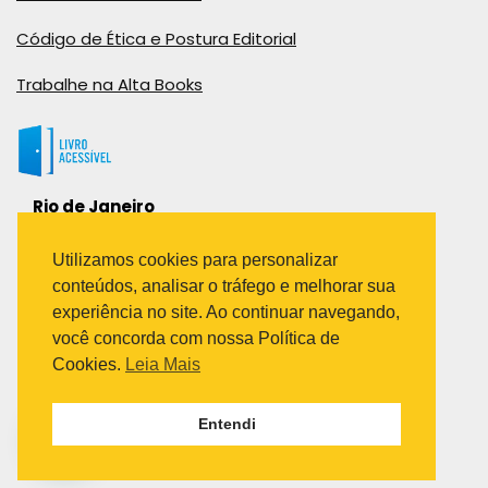
Código de Ética e Postura Editorial
Trabalhe na Alta Books
Rio de Janeiro
Rua Viúva Cláudio, 291
Bairro Industrial do Jacaré
Utilizamos cookies para personalizar
Rio de Janeiro – RJ – CEP: 20970-031
conteúdos, analisar o tráfego e melhorar sua
Telefone:
experiência no site. Ao continuar navegando,
(21) 3278-8069
você concorda com nossa Política de
(21) 3995-7512
Cookies.
Leia Mais
São Paulo
Entendi
Avenida Paulista 1636 / sala 1407
Telefone:
(11) 5555-6087