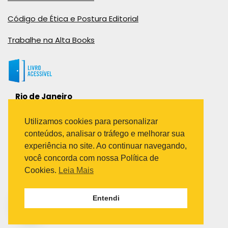
Código de Ética e Postura Editorial
Trabalhe na Alta Books
Rio de Janeiro
Rua Viúva Cláudio, 291
Bairro Industrial do Jacaré
Utilizamos cookies para personalizar
Rio de Janeiro – RJ – CEP: 20970-031
conteúdos, analisar o tráfego e melhorar sua
Telefone:
experiência no site. Ao continuar navegando,
(21) 3278-8069
você concorda com nossa Política de
(21) 3995-7512
Cookies.
Leia Mais
São Paulo
Entendi
Avenida Paulista 1636 / sala 1407
Telefone:
(11) 5555-6087