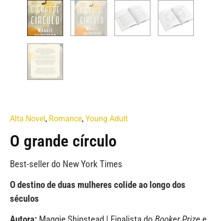
Alta Novel
,
Romance
,
Young Adult
O grande círculo
Best-seller do New York Times
O destino de duas mulheres colide ao longo dos
séculos
Autora:
Maggie Shipstead | Finalista do
Booker Prize
e