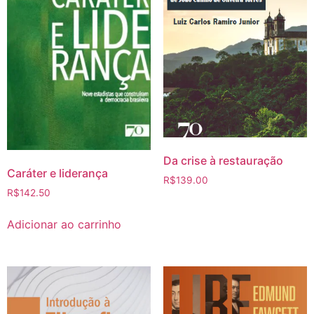
Da crise à restauração
Caráter e liderança
R$
139.00
R$
142.50
Adicionar ao carrinho