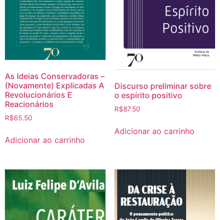
As Ideias Conservadoras –
(Novamente) Explicadas A
Discurso preliminar sobre
Revolucionários E
o espírito positivo
Reacionários
R$
87.50
R$
65.50
Adicionar ao carrinho
Adicionar ao carrinho