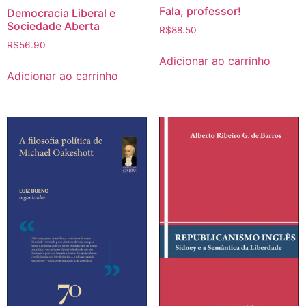
Fala, professor!
Democracia Liberal e
Sociedade Aberta
R$
88.50
R$
56.90
Adicionar ao carrinho
Adicionar ao carrinho