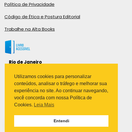
Política de Privacidade
Código de Ética e Postura Editorial
Trabalhe na Alta Books
Rio de Janeiro
Rua Viúva Cláudio, 291
Bairro Industrial do Jacaré
Utilizamos cookies para personalizar
Rio de Janeiro – RJ – CEP: 20970-031
conteúdos, analisar o tráfego e melhorar sua
Telefone:
experiência no site. Ao continuar navegando,
(21) 3278-8069
você concorda com nossa Política de
(21) 3995-7512
Cookies.
Leia Mais
São Paulo
Entendi
Avenida Paulista 1636 / sala 1407