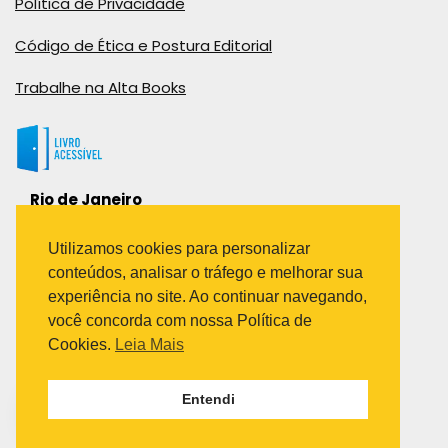
Política de Privacidade
Código de Ética e Postura Editorial
Trabalhe na Alta Books
Rio de Janeiro
Rua Viúva Cláudio, 291
Bairro Industrial do Jacaré
Utilizamos cookies para personalizar
Rio de Janeiro – RJ – CEP: 20970-031
conteúdos, analisar o tráfego e melhorar sua
Telefone:
experiência no site. Ao continuar navegando,
(21) 3278-8069
você concorda com nossa Política de
(21) 3995-7512
Cookies.
Leia Mais
São Paulo
Entendi
Avenida Paulista 1636 / sala 1407
Telefone:
(11) 5555-6087