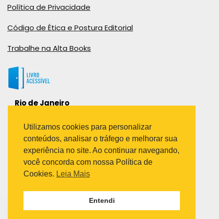
Política de Privacidade
Código de Ética e Postura Editorial
Trabalhe na Alta Books
Rio de Janeiro
Rua Viúva Cláudio, 291
Bairro Industrial do Jacaré
Utilizamos cookies para personalizar
Rio de Janeiro – RJ – CEP: 20970-031
conteúdos, analisar o tráfego e melhorar sua
Telefone:
experiência no site. Ao continuar navegando,
(21) 3278-8069
você concorda com nossa Política de
(21) 3995-7512
Cookies.
Leia Mais
São Paulo
Entendi
Avenida Paulista 1636 / sala 1407