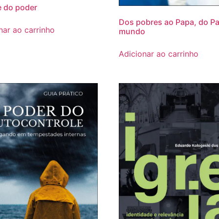
e do poder
Dos pobres ao Papa, do P
nar ao carrinho
mundo
Adicionar ao carrinho