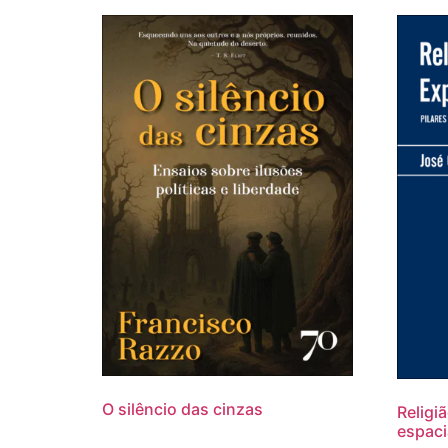
O silêncio das cinzas
Religi
espaci