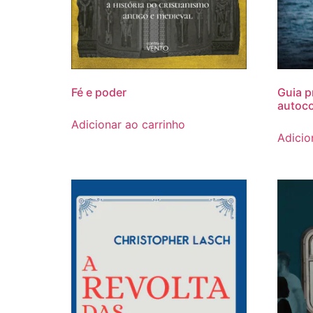
Fé e poder
Guia p
autoco
Adicionar ao carrinho
Adicio