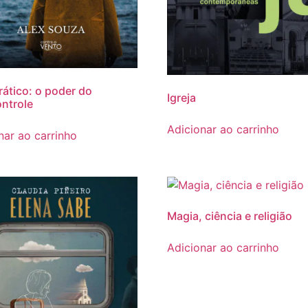
rático: o poder do
Igreja
ntrole
Adicionar ao carrinho
nar ao carrinho
Magia, ciência e religião
Adicionar ao carrinho