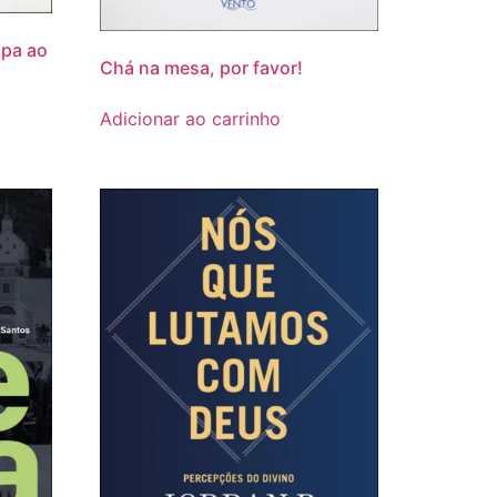
apa ao
Chá na mesa, por favor!
Adicionar ao carrinho