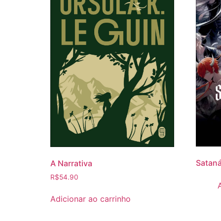
Sataná
A Narrativa
R$
54.90
Adicionar ao carrinho