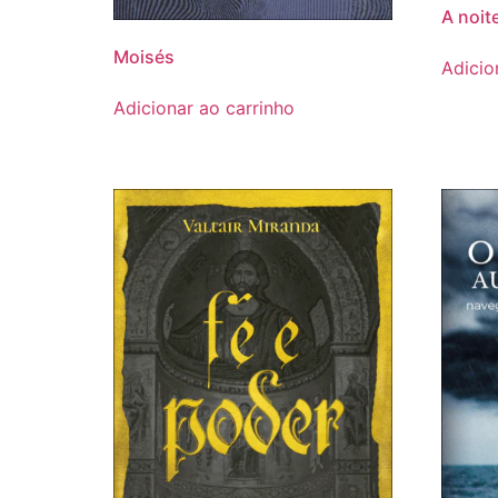
A noit
Moisés
Adicio
Adicionar ao carrinho