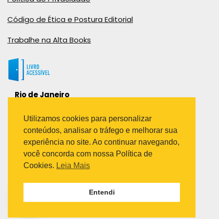
Código de Ética e Postura Editorial
Trabalhe na Alta Books
Rio de Janeiro
Rua Viúva Cláudio, 291
Bairro Industrial do Jacaré
Utilizamos cookies para personalizar
Rio de Janeiro – RJ – CEP: 20970-031
conteúdos, analisar o tráfego e melhorar sua
Telefone:
experiência no site. Ao continuar navegando,
(21) 3278-8069
você concorda com nossa Política de
(21) 3995-7512
Cookies.
Leia Mais
São Paulo
Entendi
Avenida Paulista 1636 / sala 1407
Telefone:
(11) 5555-6087