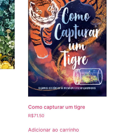
Como capturar um tigre
R$
71.50
Adicionar ao carrinho