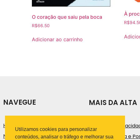
À proc
O coração que saiu pela boca
R$
94.5
R$
66.50
Adicio
Adicionar ao carrinho
NAVEGUE
MAIS DA ALTA
História
Política de Privacida
Utilizamos cookies para personalizar
Notícias e Artigos
Código de Ética e Pos
conteúdos, analisar o tráfego e melhorar sua