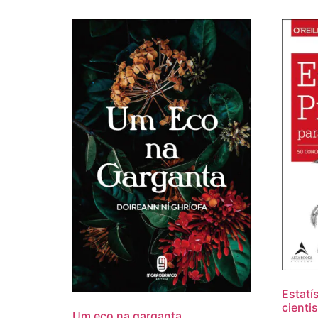
Estatí
cienti
Um eco na garganta