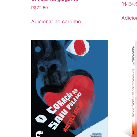
R$
124.
R$
72.50
Adicio
Adicionar ao carrinho