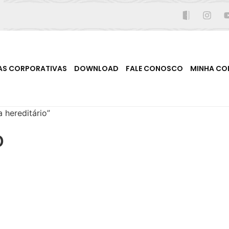
AS CORPORATIVAS
DOWNLOAD
FALE CONOSCO
MINHA CO
 hereditário”
o