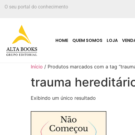
O seu portal do conhecimento
HOME
QUEM SOMOS
LOJA
VEND
Início
/ Produtos marcados com a tag “trauma
trauma hereditári
Exibindo um único resultado