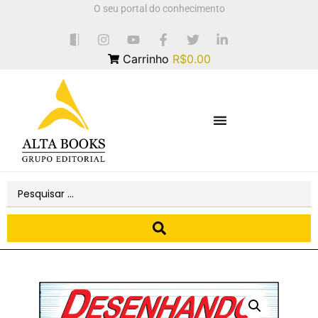
O seu portal do conhecimento
Carrinho
R$0.00