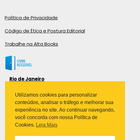
Política de Privacidade
Código de Ética e Postura Editorial
Trabalhe na Alta Books
Rio de Janeiro
Rua Viúva Cláudio, 291
Bairro Industrial do Jacaré
Utilizamos cookies para personalizar
Rio de Janeiro – RJ – CEP: 20970-031
conteúdos, analisar o tráfego e melhorar sua
Telefone:
experiência no site. Ao continuar navegando,
(21) 3278-8069
você concorda com nossa Política de
(21) 3995-7512
Cookies.
Leia Mais
São Paulo