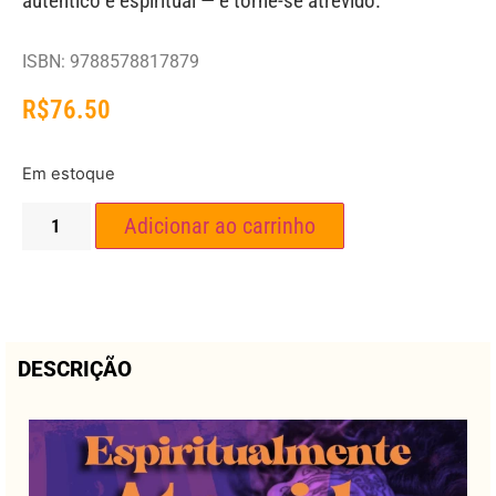
autêntico e espiritual — e torne-se atrevido.
ISBN: 9788578817879
R$
76.50
Em estoque
Adicionar ao carrinho
DESCRIÇÃO