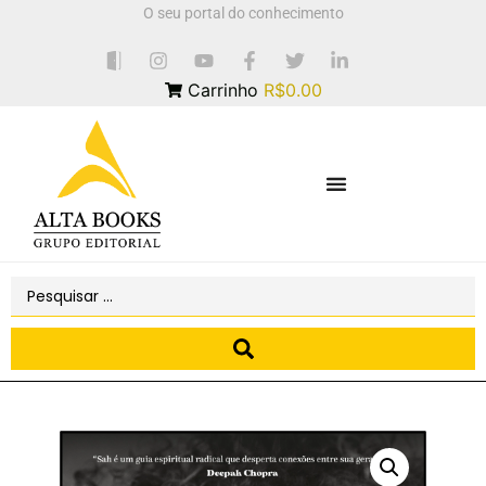
O seu portal do conhecimento
Carrinho
R$0.00